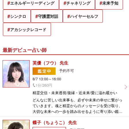
エネルギーリーディング
チャネリング
未来予知
シンクロ
守護霊対話
ハイヤーセルフ
アカシックレコード
最新デビュー占い師
芙優（フウ） 先生
予約不可
8/7 13:00～16:00
1分/260円
精霊交信・未来透視/復縁・近未来/愛に溢れ暖かい
どんなに苦しい出来事も、必ずや未来の幸せに繋がっ
ていきます。魂と精霊からのメッセージを受け取り、
大切な未来への一歩を踏み出せるように寄り添い鑑定
いたします。
蝶子（ちょうこ） 先生