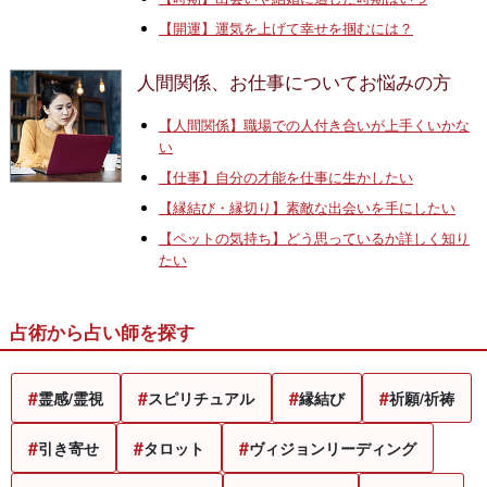
【開運】運気を上げて幸せを掴むには？
人間関係、お仕事についてお悩みの方
【人間関係】職場での人付き合いが上手くいかな
い
【仕事】自分の才能を仕事に生かしたい
【縁結び・縁切り】素敵な出会いを手にしたい
【ペットの気持ち】どう思っているか詳しく知り
たい
占術から占い師を探す
霊感/霊視
スピリチュアル
縁結び
祈願/祈祷
引き寄せ
タロット
ヴィジョンリーディング