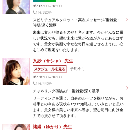
8/7 09:00～13:00
1分/320円
スピリチュアルタロット・高次メッセージ/複雑愛・
時期/深く濃厚
未来は変わり得るものだと考えます。今がどんなに厳
しい状況でも、望む未来に繋がる道がきっとあるはず
です。貴女が笑顔で幸せな毎日を過ごせるように、心
をこめて鑑定をいたします。
叉紗（サシャ） 先生
予約不可
8/7 13:00～18:00
1分/440円
チャネリング/縁結び・複雑愛/深く濃厚
リーディングを通じ、自身のルーツを探りながら、お
相手との今ある現状を1つ1つ解決していきたいと思い
ます。貴女様の美しい未来へ導き、望む明日に向け全
力で応援させて頂きます。
諸縁（ゆかり）先生