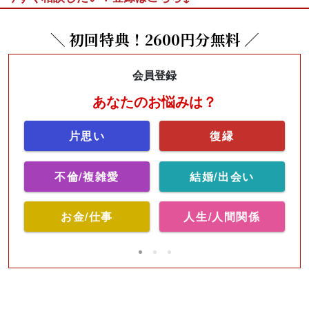
＼ 初回特典！2600円分無料 ／
会員登録
あなたのお悩みは？
片思い
復縁
不倫/複雑愛
結婚/出会い
お金/仕事
人生/人間関係