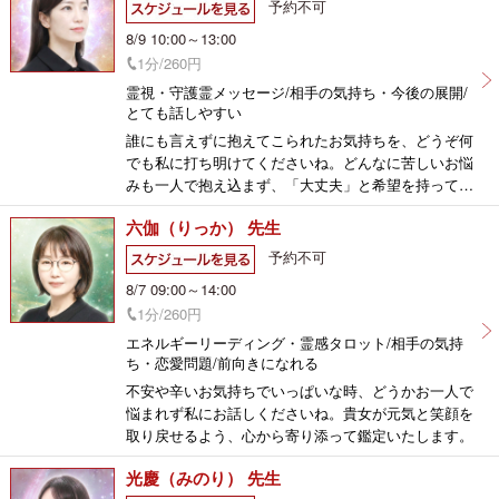
予約不可
8/9 10:00～13:00
1分/260円
霊視・守護霊メッセージ/相手の気持ち・今後の展開/
とても話しやすい
誰にも言えずに抱えてこられたお気持ちを、どうぞ何
でも私に打ち明けてくださいね。どんなに苦しいお悩
みも一人で抱え込まず、「大丈夫」と希望を持ってい
ただけたらと思います。
六伽（りっか） 先生
予約不可
8/7 09:00～14:00
1分/260円
エネルギーリーディング・霊感タロット/相手の気持
ち・恋愛問題/前向きになれる
不安や辛いお気持ちでいっぱいな時、どうかお一人で
悩まれず私にお話しくださいね。貴女が元気と笑顔を
取り戻せるよう、心から寄り添って鑑定いたします。
光慶（みのり） 先生