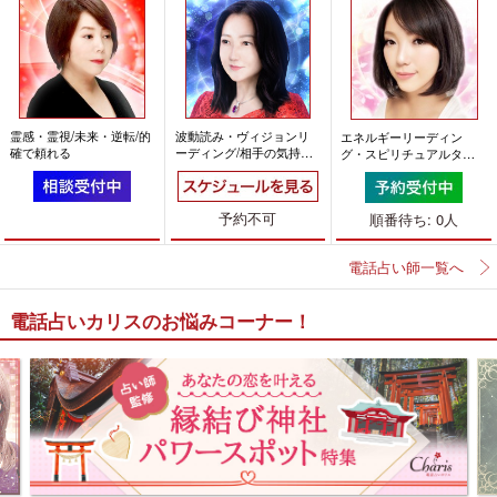
霊感・霊視/未来・逆転/的
波動読み・ヴィジョンリ
エネルギーリーディン
確で頼れる
ーディング/相手の気持ち/
グ・スピリチュアルタロ
的確で分かりやすい
ット/相手の気持ち/前向き
になれる
予約不可
順番待ち: 0人
電話占い師一覧へ
電話占いカリスのお悩みコーナー！