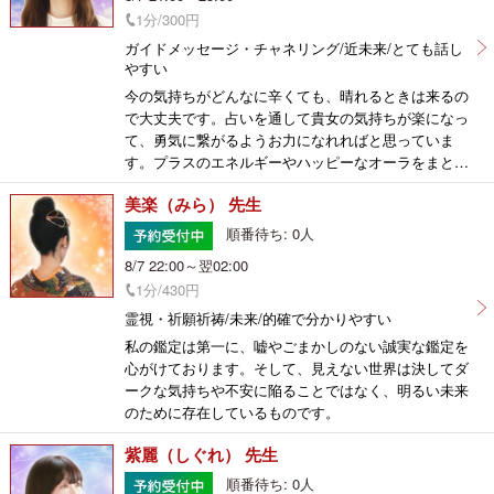
1分/300円
ガイドメッセージ・チャネリング/近未来/とても話し
やすい
今の気持ちがどんなに辛くても、晴れるときは来るの
で大丈夫です。占いを通して貴女の気持ちが楽になっ
て、勇気に繋がるようお力になれればと思っていま
す。プラスのエネルギーやハッピーなオーラをまとっ
て幸せになれるように、一緒に頑張っていきましょう
美楽（みら） 先生
ね。
順番待ち: 0人
8/7 22:00～翌02:00
1分/430円
霊視・祈願祈祷/未来/的確で分かりやすい
私の鑑定は第一に、嘘やごまかしのない誠実な鑑定を
心がけております。そして、見えない世界は決してダ
ークな気持ちや不安に陥ることではなく、明るい未来
のために存在しているものです。
紫麗（しぐれ） 先生
順番待ち: 0人