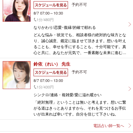
予約不可
8/7 07:00～10:30
1分/480円
なりかわり/恋愛･復縁/的確で頼れる
どんな悩み・状況でも、相談者様の絶対的な味方とな
り、誠心誠意、鑑定に臨ませて頂きます。想いを叶え
ることも、幸せを手にすることも、十分可能です。真
心と共に、あなたが元気で、一番素敵な未来に進むた
めのお手伝いをさせて頂きます。
鈴依（れい） 先生
予約不可
8/7 07:00～13:00
1分/430円
シンクロ/連絡・複雑愛/愛に溢れ暖かい
「絶対無理」ということは無いと考えます。想いに繋
がる道はきっとありますから、それを見つけるお手伝
いが出来れば幸いです。自分を信じて下さいね。
電話占い師一覧へ