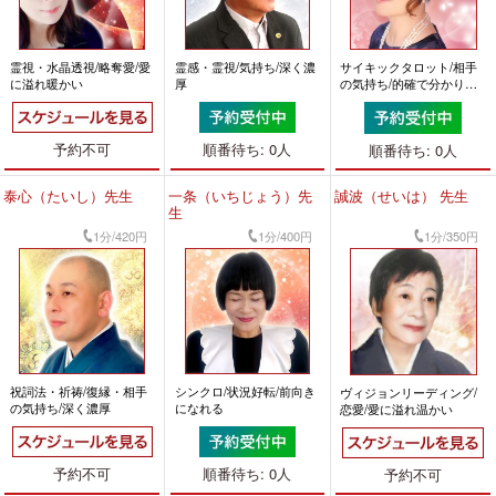
霊視・水晶透視/略奪愛/愛
霊感・霊視/気持ち/深く濃
サイキックタロット/相手
に溢れ暖かい
厚
の気持ち/的確で分かりや
すい
予約不可
順番待ち: 0人
順番待ち: 0人
泰心（たいし）先生
一条（いちじょう）先
誠波（せいは） 先生
生
1分/420円
1分/400円
1分/350円
祝詞法・祈祷/復縁・相手
シンクロ/状況好転/前向き
ヴィジョンリーディング/
の気持ち/深く濃厚
になれる
恋愛/愛に溢れ温かい
予約不可
順番待ち: 0人
予約不可