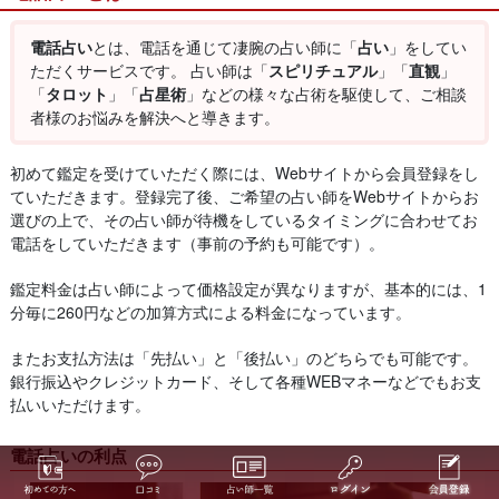
電話占い
とは、電話を通じて凄腕の占い師に「
占い
」をしてい
ただくサービスです。 占い師は「
スピリチュアル
」「
直観
」
「
タロット
」「
占星術
」などの様々な占術を駆使して、ご相談
者様のお悩みを解決へと導きます。
初めて鑑定を受けていただく際には、Webサイトから会員登録をし
ていただきます。登録完了後、ご希望の占い師をWebサイトからお
選びの上で、その占い師が待機をしているタイミングに合わせてお
電話をしていただきます（事前の予約も可能です）。
鑑定料金は占い師によって価格設定が異なりますが、基本的には、1
分毎に260円などの加算方式による料金になっています。
またお支払方法は「先払い」と「後払い」のどちらでも可能です。
銀行振込やクレジットカード、そして各種WEBマネーなどでもお支
払いいただけます。
電話占いの利点