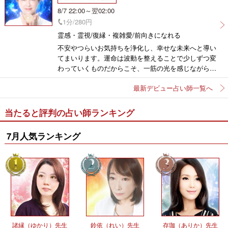
8/7 22:00～翌02:00
1分/280円
霊感・霊視/復縁・複雑愛/前向きになれる
不安やつらいお気持ちを浄化し、幸せな未来へと導い
てまいります。運命は波動を整えることで少しずつ変
わっていくものだからこそ、一筋の光を感じながら、
望む未来への一歩を一緒に踏み出していきましょう。
最新デビュー占い師一覧へ
当たると評判の占い師ランキング
7月人気ランキング
諸縁（ゆかり）先生
鈴依（れい）先生
存珈（ありか）先生