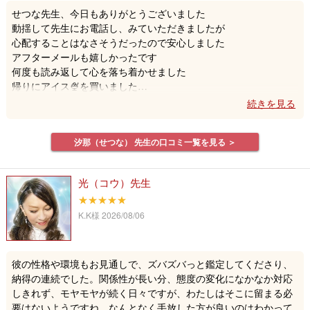
せつな先生、今日もありがとうございました
動揺して先生にお電話し、みていただきましたが
心配することはなさそうだったので安心しました
アフターメールも嬉しかったです
何度も読み返して心を落ち着かせました
帰りにアイス🍨を買いました
そちらも願う未来になりますように
今日は本当にありがとうございました
またお願いします
汐那（せつな） 先生の口コミ一覧を見る ＞
光（コウ）先生
★★★★★
K.K様
2026/08/06
彼の性格や環境もお見通しで、ズバズバっと鑑定してくださり、
納得の連続でした。関係性が長い分、態度の変化になかなか対応
しきれず、モヤモヤが続く日々ですが、わたしはそこに留まる必
要はないようですね。なんとなく手放した方が良いのはわかって