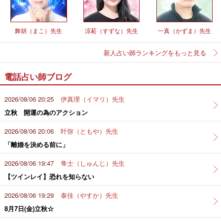
舞胡（まこ）先生
涼菘（すずな）先生
一真（かずま）先生
新人占い師ランキングをもっと見る
電話占い師ブログ
2026/08/06 20:25
伊真理（イマリ）先生
立秋 開運の為のアクション
2026/08/06 20:06
叶弥（ともや）先生
「離婚を決める前に」
2026/08/06 19:47
隼士（しゅんじ）先生
【ツインレイ】恐れを知らない
2026/08/06 19:29
泰佳（やすか）先生
8月7日(金)立秋☆