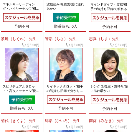
エネルギーリーディン
波動読み/複雑愛/愛に溢れ
マインドダイブ・霊感/相
グ・ハイヤーセルフ/相手
温かい
手の気持ち/的確で頼れる
の気持ち/的確で頼れる
予約不可
順番待ち: 0人
予約不可
紫麗（しぐれ） 先生
智彩（ちさ） 先生
志真（しま）先生
1分/320円
1分/360円
1分/330円
スピリチュアルタロッ
サイキックタロット/相手
シンクロ/復縁・気持ち/愛
ト・高次メッセージ/複雑
の気持ち/的確で分かりや
に溢れ暖かい
愛・時期/深く濃厚
すい
順番待ち: 0人
予約不可
予約不可
菊代（きくよ） 先生
緋彩（ひいろ） 先生
南葵（みなき） 先生
1分/350円
1分/380円
1分/370円