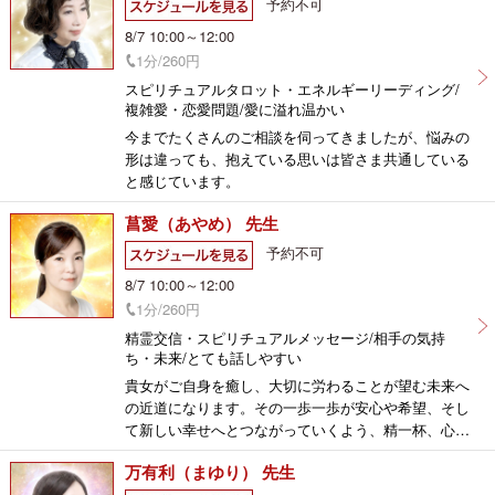
予約不可
8/7 10:00～12:00
1分/260円
スピリチュアルタロット・エネルギーリーディング/
複雑愛・恋愛問題/愛に溢れ温かい
今までたくさんのご相談を伺ってきましたが、悩みの
形は違っても、抱えている思いは皆さま共通している
と感じています。
菖愛（あやめ） 先生
予約不可
8/7 10:00～12:00
1分/260円
精霊交信・スピリチュアルメッセージ/相手の気持
ち・未来/とても話しやすい
貴女がご自身を癒し、大切に労わることが望む未来へ
の近道になります。その一歩一歩が安心や希望、そし
て新しい幸せへとつながっていくよう、精一杯、心を
込めて鑑定させていただきます。
万有利（まゆり） 先生