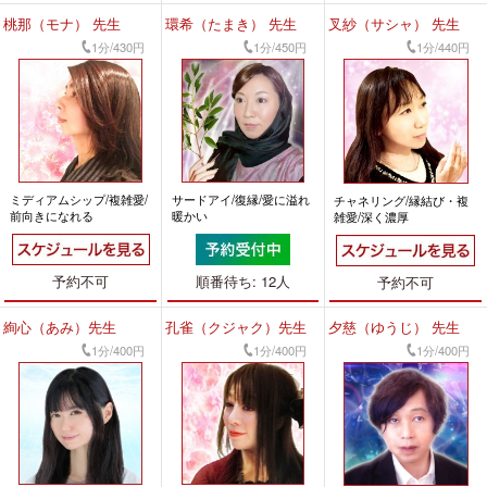
桃那（モナ） 先生
環希（たまき） 先生
叉紗（サシャ） 先生
1分/430円
1分/450円
1分/440円
ミディアムシップ/複雑愛/
サードアイ/復縁/愛に溢れ
チャネリング/縁結び・複
前向きになれる
暖かい
雑愛/深く濃厚
予約不可
順番待ち: 12人
予約不可
絢心（あみ）先生
孔雀（クジャク）先生
夕慈（ゆうじ） 先生
1分/400円
1分/400円
1分/400円