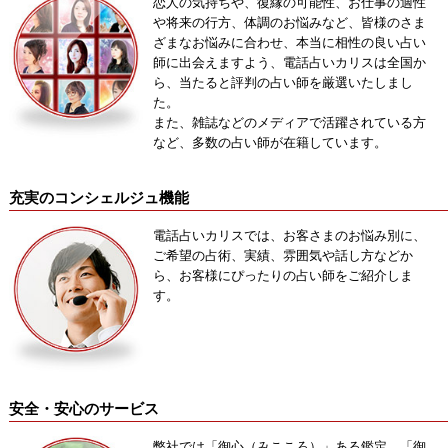
恋人の気持ちや、復縁の可能性、お仕事の適性
や将来の行方、体調のお悩みなど、皆様のさま
ざまなお悩みに合わせ、本当に相性の良い占い
師に出会えますよう、電話占いカリスは全国か
ら、当たると評判の占い師を厳選いたしまし
た。
また、雑誌などのメディアで活躍されている方
など、多数の占い師が在籍しています。
充実のコンシェルジュ機能
電話占いカリスでは、お客さまのお悩み別に、
ご希望の占術、実績、雰囲気や話し方などか
ら、お客様にぴったりの占い師をご紹介しま
す。
安全・安心のサービス
弊社では「御心（みこころ）」ある鑑定、「御