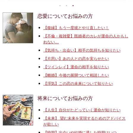
恋愛についてお悩みの方
【復縁】もう一度彼とやり直したい！
【不倫・複雑愛】既婚者のカレが運命の人かもし
れない…
【気持ち・出会い】相手の気持ちを知りたい
【片思い】あの人との恋を実らせたい
【ツインレイ】運命の相手を知りたい
【離婚】今後の展開ついて相談したい
【浮気】この恋の未来について知りたい
将来についてお悩みの方
【人生】自分がたどっていく運命が知りたい
【未来】 望む未来を実現するためのアドバイス
が欲しい
【時期】出会いや結婚に適した時期はいつ