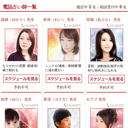
電話占い師一覧
2
9
鑑定中
名｜
相談受付中
名
諸縁（ゆかり）先生
鈴依（れい） 先生
存珈（ありか） 先生
1分/480円
1分/430円
1分/420円
なりかわり/恋愛･復縁/的
シンクロ/連絡・複雑愛/愛
霊視・波動強化/相手の気
確で頼れる
に溢れ暖かい
持ち/前向きになれる
予約不可
予約不可
予約不可
由李（ゆり） 先生
誉清（ヨスガ）先生
セラフ 先生
1分/440円
1分/440円
1分/410円