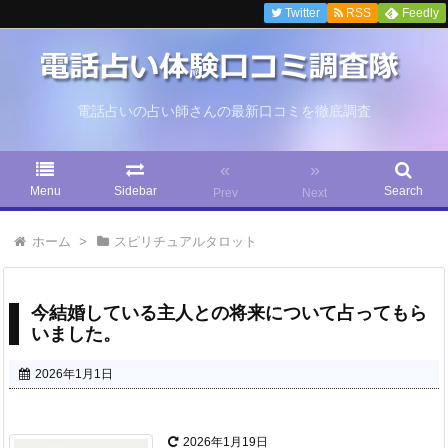
Twitter
RSS
Feedly
電話占いの占い師さんの最新口コミを徹底調査
«
»
Menu
Sidebar
Search
Prev
Next
ホーム
>
スピリチュアルタロット
今結婚している主人との将来について占ってもら
いました。
2026年1月1日
2026年1月19日