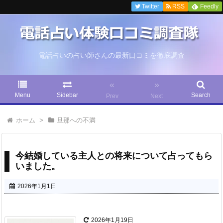
Twitter
RSS
Feedly
電話占いの占い師さんの最新口コミを徹底調査
«
»
Menu
Sidebar
Search
Prev
Next
ホーム
>
旦那への不満
今結婚している主人との将来について占ってもら
いました。
2026年1月1日
2026年1月19日