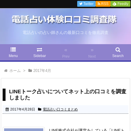
Twitter
RSS
Feedly
電話占いの占い師さんの最新口コミを徹底調査
«
»
Menu
Sidebar
Search
Prev
Next
ホーム
>
2017年4月
LINEトーク占いについてネット上の口コミを調査
しました
2017年4月28日
電話占い口コミまとめ
LINE株式会社が運営をしている「LINEト