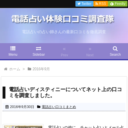
Twitter
RSS
Feedly
電話占いの占い師さんの最新口コミを徹底調査
«
»
Menu
Sidebar
Search
Prev
Next
ホーム
>
2016年9月
電話占いディスティニーについてネット上の口コ
ミを調査しました。
2016年9月30日
電話占い口コミまとめ
電話占いの他に、チャット占いとメール占