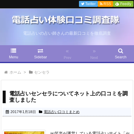
Twitter
RSS
Feedly
電話占いの占い師さんの最新口コミを徹底調査
«
»
Menu
Sidebar
Search
Prev
Next
ホーム
>
センセラ
電話占いセンセラについてネット上の口コミを調
査しました
2017年1月18日
電話占い口コミまとめ
㈱笑楽が運営している電話占いサイト「セ