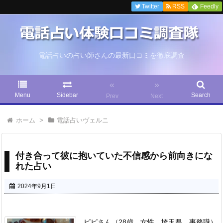
Twitter
RSS
Feedly
電話占いの占い師さんの最新口コミを徹底調査
«
»
Menu
Sidebar
Search
Prev
Next
ホーム
>
電話占いヴェルニ
付き合って彼に抱いていた不信感から前向きにな
れた占い
2024年9月1日
ピピさん（28歳 女性 埼玉県 事務職）