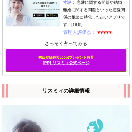
寸評：
恋愛に関する問題や結婚・
離婚に関する問題といった恋愛関
係の相談に特化した占いアプリで
す。[18禁]
管理人評価点：
♥♥♥♥♥
さっそく占ってみる
初回登録特典500ptプレゼント特典
[PR] リスミィ公式ページ
リスミィの詳細情報