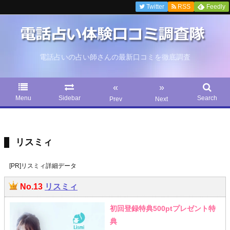
Twitter
RSS
Feedly
電話占いの占い師さんの最新口コミを徹底調査
«
»
Menu
Sidebar
Search
Prev
Next
リスミィ
[PR]リスミィ詳細データ
No.13
リスミィ
初回登録特典500ptプレゼント特
典