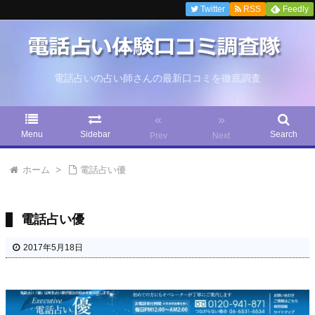
Twitter
RSS
Feedly
電話占いの占い師さんの最新口コミを徹底調査
«
»
Menu
Sidebar
Search
Prev
Next
ホーム
>
電話占い優
電話占い優
2017年5月18日