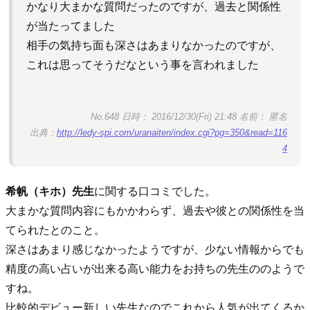
かなり大まかな質問だったのですが、過去と関係性
が当たってました
相手の気持ち面も深さはあまりなかったのですが、
これは思ってそうだなという事を言われました
No.648 日時： 2016/12/30(Fri) 21:48 名前： 匿名
出典：
http://ledy-spi.com/uranaiten/index.cgi?pg=350&read=116
4
希帆（キホ）先生
に関する口コミでした。
大まかな質問内容にもかかわらず、過去や彼との関係性を当
てられたとのこと。
深さはあまり感じなかったようですが、少ない情報からでも
精度の高い占いが出来る高い能力をお持ちの先生ののようで
すね。
比較的デビュー新しい先生なのでこれから人気が出てくるか