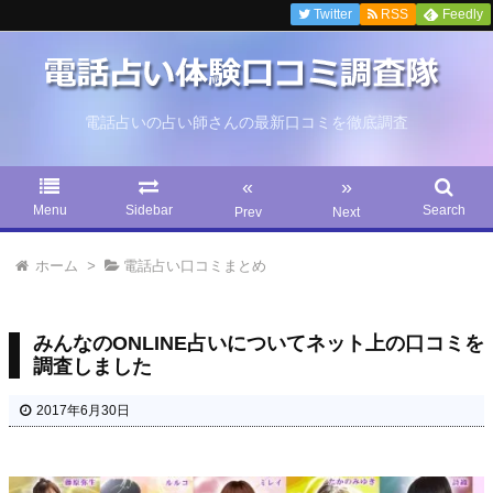
Twitter
RSS
Feedly
電話占いの占い師さんの最新口コミを徹底調査
«
»
Menu
Sidebar
Search
Prev
Next
ホーム
>
電話占い口コミまとめ
みんなのONLINE占いについてネット上の口コミを
調査しました
2017年6月30日