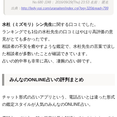
No.680 日時： 2016/09/29(Thu) 23:53 名前： 匿名
出典：
http://ledy-spi.com/uranaiten/index.cgi?pg=320&read=799
水杜（ミズモリ）シン先生
に関する口コミでした。
ランキングでも1位の水杜先生の口コミはやはり高評価の意
見がとても多かったです。
相談者の不安を癒やすような鑑定で、水杜先生の言葉で涙し
た相談者が多数いたことが確認できています。
占いの的中率も非常に高い、凄腕の占い師です。
みんなのONLINE占いの評判まとめ
チャット形式の占いアプリという、電話占いとは違った形式
の鑑定スタイルが人気のみんなのONLINE占い。