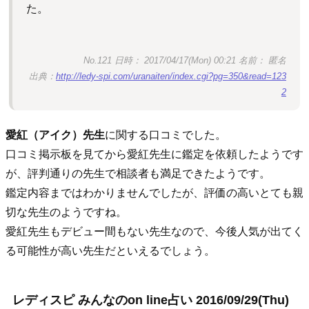
た。
No.121 日時： 2017/04/17(Mon) 00:21 名前： 匿名
出典：
http://ledy-spi.com/uranaiten/index.cgi?pg=350&read=123
2
愛紅（アイク）先生
に関する口コミでした。
口コミ掲示板を見てから愛紅先生に鑑定を依頼したようです
が、評判通りの先生で相談者も満足できたようです。
鑑定内容まではわかりませんでしたが、評価の高いとても親
切な先生のようですね。
愛紅先生もデビュー間もない先生なので、今後人気が出てく
る可能性が高い先生だといえるでしょう。
レディスピ みんなのon line占い 2016/09/29(Thu)