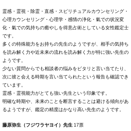
霊感・霊視・除霊・直感・スピリチュアルカウンセリング・
心理カウンセリング・心理学・感情の浄化・氣での状況変
化・氣での気持ちの癒やしを得意占術としている女性鑑定士
です。
多くの特殊能力をお持ちの先生のようですが、相手の気持ち
を読み解く力や近未来の流れを読み解く力が特に強い先生の
ようです。
少ない質問からでも相談者の悩みをピタリと言い当てたり、
次に彼と会える時期を言い当てられたという報告も確認でき
ています。
霊感・霊視能力がとても強い先生という印象です。
明確な時期や、未来のことを断言することは避ける傾向があ
るようですが、鑑定の精度はかなり高い先生のようです。
藤原弥生（フジワラヤヨイ）先生
17票