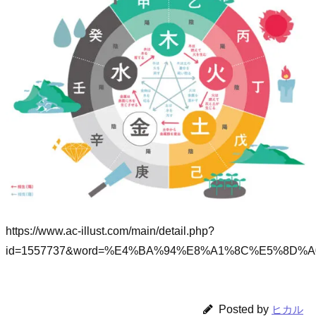
https://www.ac-illust.com/main/detail.php?
id=1557737&word=%E4%BA%94%E8%A1%8C%E5%8D
Posted by
ヒカル