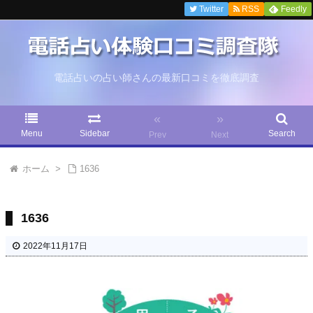
Twitter
RSS
Feedly
電話占いの占い師さんの最新口コミを徹底調査
«
»
Menu
Sidebar
Search
Prev
Next
ホーム
>
1636
1636
2022年11月17日