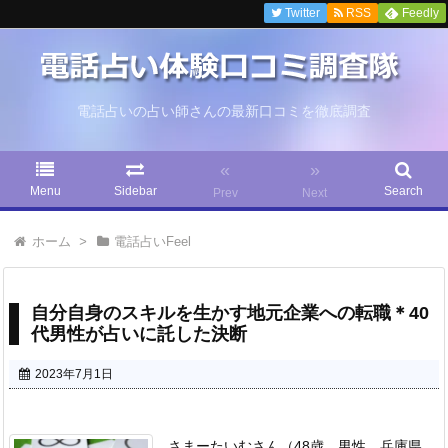
Twitter
RSS
Feedly
電話占いの占い師さんの最新口コミを徹底調査
«
»
Menu
Sidebar
Search
Prev
Next
ホーム
>
電話占いFeel
自分自身のスキルを生かす地元企業への転職＊40
代男性が占いに託した決断
2023年7月1日
さまーたいむさん（48歳 男性 兵庫県