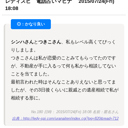
レディスピ 電話占いマヒナ 2015/07/24(Fri)
18:08
シンハさん
と
つきこさん
、私もレベル高くてびっく
りしましま。
つきこさんは私が恋愛のことみてもらってたのです
が、不動産が手に入るって何も私から相談してない
ことを当てました。
最初言われた時はそんなことありえないと思ってま
したが、その3日後くらいに親戚との遺産相続で私が
相続する形に。
No.180 日時： 2015/07/24(Fri) 18:08 名前：匿名さん
出典：http://ledy-spi.com/uranaiten/index.cgi?pg=820&read=712