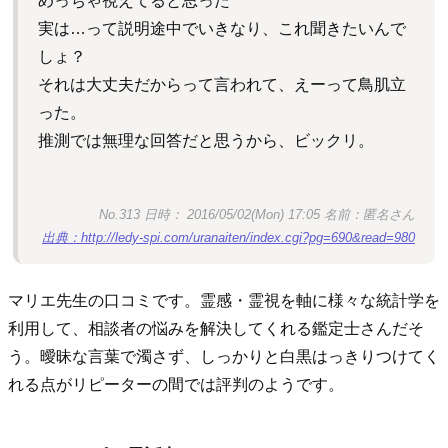
めっちゃ視えてると思った
実は…って説明途中でいきなり、これ聞きたいんで
しょ？
それは大丈夫だからって言われて、えーって鳥肌立
った。
推測では無理な回答だと思うから、ビックリ。
No.313 日時： 2016/05/02(Mon) 17:05 名前：匿名さん
出典：http://ledy-spi.com/uranaiten/index.cgi?pg=690&read=980
マリエ先生の口コミです。霊感・霊視を軸に様々な統計学を
利用して、相談者の悩みを解決してくれる鑑定士さんだそ
う。曖昧な言葉で濁さず、しっかりと白黒はっきりつけてく
れる点がリピーターの間では評判のようです。