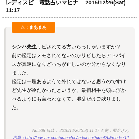
レディスピ 電話占いマヒナ 2015/12/26(Sat)
11:17
シンハ先生
リピされてる方いらっしゃいますか？
前の鑑定はメモされてないのかリピしたらアドバイ
スが真逆になりどっちが正しいのか分からなくなり
ました。
鑑定は一理あるようで外れてはないと思うのですけ
ど先生が冷たかったというか、最初相手を頭に浮か
べるようにも言われなくて、混乱だけご残りまし
た。
No.585 日時： 2015/12/26(Sat) 11:17 名前：匿名さん
出典：http://ledy-spi.com/uranaiten/index.cgi?pg=420&read=712