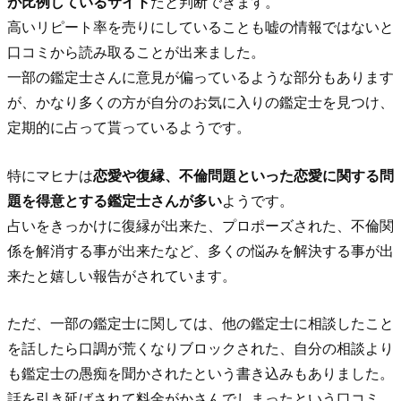
が比例しているサイト
だと判断できます。
高いリピート率を売りにしていることも嘘の情報ではないと
口コミから読み取ることが出来ました。
一部の鑑定士さんに意見が偏っているような部分もあります
が、かなり多くの方が自分のお気に入りの鑑定士を見つけ、
定期的に占って貰っているようです。
特にマヒナは
恋愛や復縁、不倫問題といった恋愛に関する問
題を得意とする鑑定士さんが多い
ようです。
占いをきっかけに復縁が出来た、プロポーズされた、不倫関
係を解消する事が出来たなど、多くの悩みを解決する事が出
来たと嬉しい報告がされています。
ただ、一部の鑑定士に関しては、他の鑑定士に相談したこと
を話したら口調が荒くなりブロックされた、自分の相談より
も鑑定士の愚痴を聞かされたという書き込みもありました。
話を引き延ばされて料金がかさんでしまったという口コミ