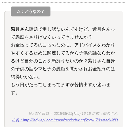
紫月さん
話題で申し訳ないんですけど、紫月さんっ
て愚痴をさりげなくいってきませんか？
お金払ってるのこっちなのに、アドバイスをわかり
やすくするために関連してるから子供の話ならわか
るけど自分のことを愚痴りたいのか？紫月さん自身
の子供の話やマヒナの愚痴を聞かされお金払うのは
納得いかない。
もう日がたってしまってますが苦情出すか迷いま
す。
No.827 日時： 2016/08/11(Thu) 16:16 名前：匿名さん
出典：http://ledy-spi.com/uranaiten/index.cgi?pg=170&read=980