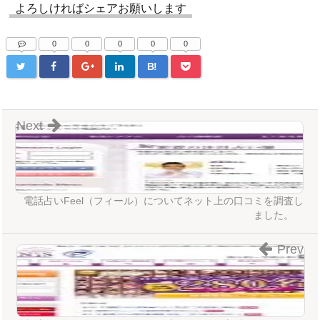
よろしければシェアお願いします
0
0
0
0
0
B!
Next
電話占いFeel（フィール）についてネット上の口コミを調査し
ました。
Prev