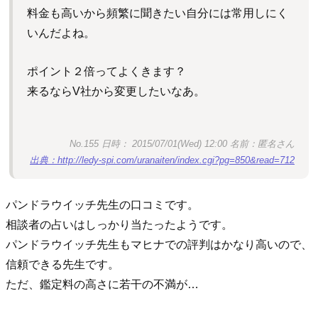
料金も高いから頻繁に聞きたい自分には常用しにく
いんだよね。
ポイント２倍ってよくきます？
来るならV社から変更したいなあ。
No.155 日時： 2015/07/01(Wed) 12:00 名前：匿名さん
出典：http://ledy-spi.com/uranaiten/index.cgi?pg=850&read=712
パンドラウイッチ先生の口コミです。
相談者の占いはしっかり当たったようです。
パンドラウイッチ先生もマヒナでの評判はかなり高いので、
信頼できる先生です。
ただ、鑑定料の高さに若干の不満が…