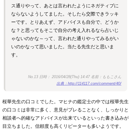
ス通りやって、あとは言われたようにネガティブに
ならないようしてました。そしたら交際できラッキ
ーです。とりあえず、アドバイスも自分で、どうか
な？と思ってもそこで自分の考え入れるなら占いじ
ゃないのかな～って、言われた通りやってみるがい
いのかなって思いました。当たる先生だと思いま
す。
No.13 日時： 2016/04/28(Thu) 14:47 名前：ももこさん
出典：http://114117.com/comment/40/
桜華先生の口コミでした。マヒナの鑑定士の中では桜華先生
の口コミは非常に多く、意見がブレることなく、しっかりと
相談者へ的確なアドバイスが出来ているといった書き込みが
目立ちました。信頼度も高くリピーターも多いようです。