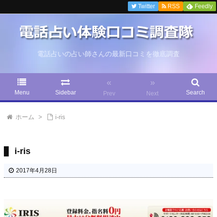
Twitter
RSS
Feedly
電話占いの占い師さんの最新口コミを徹底調査
«
»
Menu
Sidebar
Search
Prev
Next
ホーム
>
i-ris
i-ris
2017年4月28日