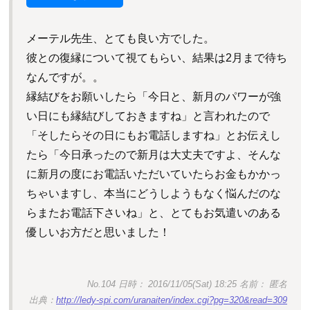
メーテル先生、とても良い方でした。
彼との復縁について視てもらい、結果は2月まで待ち
なんですが。。
縁結びをお願いしたら「今日と、新月のパワーが強
い日にも縁結びしておきますね」と言われたので
「そしたらその日にもお電話しますね」とお伝えし
たら「今日承ったので新月は大丈夫ですよ、そんな
に新月の度にお電話いただいていたらお金もかかっ
ちゃいますし、本当にどうしようもなく悩んだのな
らまたお電話下さいね」と、とてもお気遣いのある
優しいお方だと思いました！
No.104 日時： 2016/11/05(Sat) 18:25 名前： 匿名
出典：
http://ledy-spi.com/uranaiten/index.cgi?pg=320&read=309