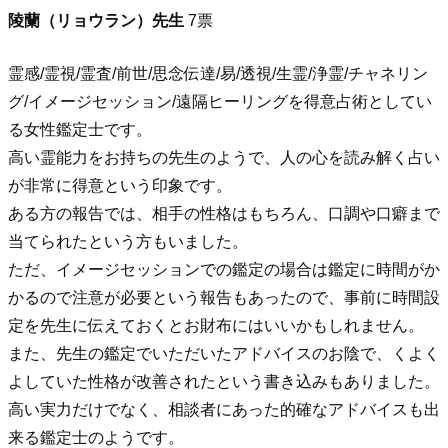
陵蘭（リョウラン）先生
7票
霊感/霊視/霊査/前世/思念伝達/易/透視/生霊/浄霊/チャネリン
グ/イメージセッション/遠隔ヒーリングを得意占術としてい
る女性鑑定士です。
高い霊能力をお持ちの先生のようで、人の心を読み解く占い
が非常に得意という印象です。
ある方の報告では、相手の性格はもちろん、口調や口癖まで
当てられたという方もいました。
ただ、イメージセッションでの鑑定の場合は鑑定に時間がか
かるので注意が必要という報告もあったので、事前に時間設
定を先生に伝えておくとお財布にはいいかもしれません。
また、先生の鑑定でいただいたアドバイスのお陰で、くよく
よしていた性格が改善されたという書き込みもありました。
高い実力だけでなく、相談者にあった的確なアドバイスも出
来る鑑定士のようです。