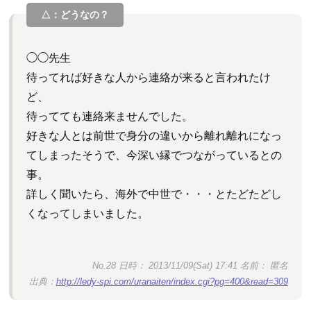
◯◯先生
待ってれば好きな人から連絡が来ると言われたけ
ど、
待ってても連絡来ませんでした。
好きな人とは前世で身分の違いから離れ離れになっ
てしまったそうで、今深い縁でつながっているとの
事。
詳しく聞いたら、海外で中世で・・・とたどたどし
くなってしまいました。
No.28 日時： 2013/11/09(Sat) 17:41 名前： 匿名
出典：
http://ledy-spi.com/uranaiten/index.cgi?pg=400&read=309