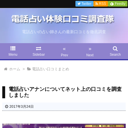
Twitter
RSS
Feedly
電話占いの占い師さんの最新口コミを徹底調査
«
»
Menu
Sidebar
Search
Prev
Next
ホーム
>
電話占い口コミまとめ
電話占いアナンについてネット上の口コミを調査
しました
2017年3月24日