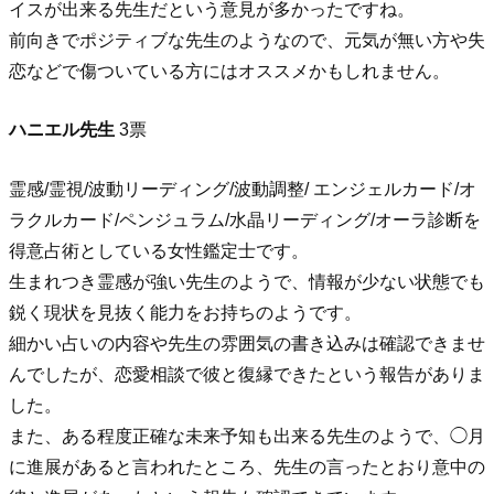
イスが出来る先生だという意見が多かったですね。
前向きでポジティブな先生のようなので、元気が無い方や失
恋などで傷ついている方にはオススメかもしれません。
ハニエル先生
3票
霊感/霊視/波動リーディング/波動調整/ エンジェルカード/オ
ラクルカード/ペンジュラム/水晶リーディング/オーラ診断を
得意占術としている女性鑑定士です。
生まれつき霊感が強い先生のようで、情報が少ない状態でも
鋭く現状を見抜く能力をお持ちのようです。
細かい占いの内容や先生の雰囲気の書き込みは確認できませ
んでしたが、恋愛相談で彼と復縁できたという報告がありま
した。
また、ある程度正確な未来予知も出来る先生のようで、◯月
に進展があると言われたところ、先生の言ったとおり意中の