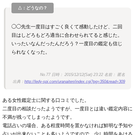
◯◯先生一度目はすごく良くて感動したけど、二回
目はしどろもどろ適当に合わせられてると感じた。
いったいなんだったんだろう？一度目の鑑定も信じ
られなくなった。
No.77 日時： 2015/12/12(Sat) 23:22 名前： 匿名
出典：
http://ledy-spi.com/uranaiten/index.cgi?pg=350&read=309
ある女性鑑定士に関する口コミでした。
二度目の相談だったようですが、一度目とは違い鑑定内容に
不満が残ってしまったようです。
電話占いの場合、ある程度時間を置かなければ鮮明な予知や
占いが出来ないことも多いようですので、少し時間をあける