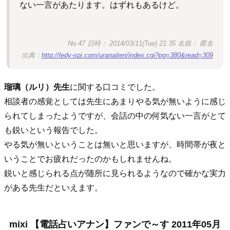
ない一言があたります。はずれもあるけど。
No.47 日時： 2014/03/11(Tue) 21:35 名前： 匿名
出典：
http://ledy-spi.com/uranaiten/index.cgi?pg=380&read=309
瑠璃（ルリ）先生
に関する口コミでした。
相談者の感覚としては先生にあまりやる気が無いように感じ
られてしまったようですが、会話の中の何気ない一言がとて
も鋭いという報告でした。
やる気が無いということは無いと思いますが、時間帯が夜と
いうことでお疲れだったのかもしれませんね。
鋭いと感じられる点が随所に見られるようなので確かな実力
がある先生だといえます。
mixi 【電話占いアナン】ファンで～す 2011年05月