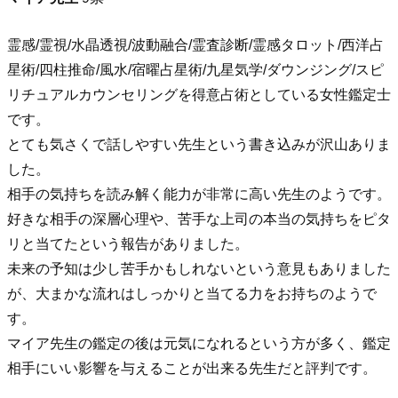
霊感/霊視/水晶透視/波動融合/霊査診断/霊感タロット/西洋占
星術/四柱推命/風水/宿曜占星術/九星気学/ダウンジング/スピ
リチュアルカウンセリングを得意占術としている女性鑑定士
です。
とても気さくで話しやすい先生という書き込みが沢山ありま
した。
相手の気持ちを読み解く能力が非常に高い先生のようです。
好きな相手の深層心理や、苦手な上司の本当の気持ちをピタ
リと当てたという報告がありました。
未来の予知は少し苦手かもしれないという意見もありました
が、大まかな流れはしっかりと当てる力をお持ちのようで
す。
マイア先生の鑑定の後は元気になれるという方が多く、鑑定
相手にいい影響を与えることが出来る先生だと評判です。